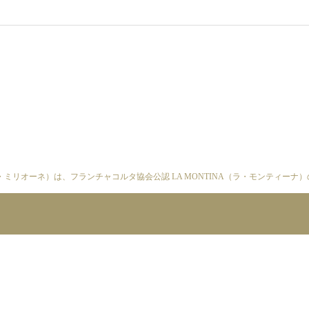
（イル・ミリオーネ）は、フランチャコルタ協会公認 LA MONTINA（ラ・モンティー