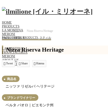
HOME
PRODUCTS
LA MONTINA
Home
商品
Nizza Riserva Heritage
MERONI
PAOLO BERTA
,
PRODUCTS
,
スティル
PAOLO BERTA
Nizza Riserva Heritage
LA MONTINA
FRANCIACORTA
MERONI
ABOUT US
Tweet
Share
Hatena
CONTACT
商品名
ニッツァ リゼルバ ヘリテージ
ブランドワイナリー
ベルタ パオロ｜ピエモンテ州