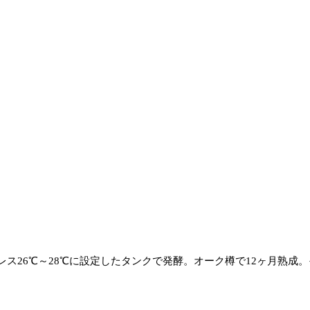
ス26℃～28℃に設定したタンクで発酵。オーク樽で12ヶ月熟成