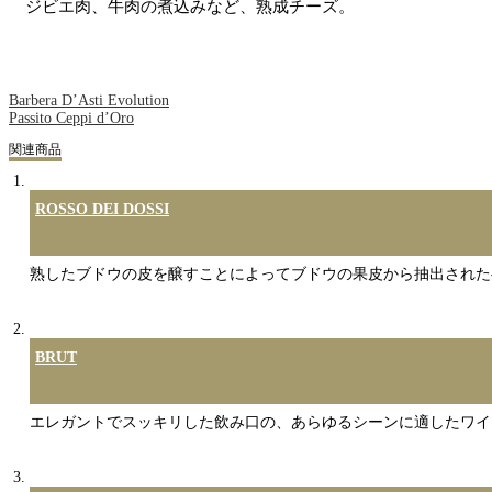
ジビエ肉、牛肉の煮込みなど、熟成チーズ。
Barbera D’Asti Evolution
Passito Ceppi d’Oro
関連商品
ROSSO DEI DOSSI
熟したブドウの皮を醸すことによってブドウの果皮から抽出された
BRUT
エレガントでスッキリした飲み口の、あらゆるシーンに適したワイ